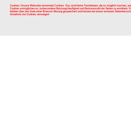
Cookies: Unsere Webseite verwendet Cookies. Das sind kleine Textdateien, die es möglich machen, auf
Cookies ermöglichen es, insbesondere Nutzungshäufigkeit und Nutzeranzahl der Seiten zu ermitteln, V
bleiben über das Ende einer Browser-Sitzung gespeichert und können bei einem erneuten Seitenbesuch w
Annahme von Cookies verweigert.