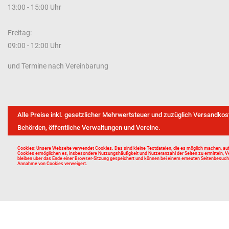
13:00 - 15:00 Uhr
Freitag:
09:00 - 12:00 Uhr
und Termine nach Vereinbarung
Alle Preise inkl. gesetzlicher Mehrwertsteuer und zuzüglich Versandkos
Behörden, öffentliche Verwaltungen und Vereine.
Cookies: Unsere Webseite verwendet Cookies. Das sind kleine Textdateien, die es möglich machen, auf
Cookies ermöglichen es, insbesondere Nutzungshäufigkeit und Nutzeranzahl der Seiten zu ermitteln, V
bleiben über das Ende einer Browser-Sitzung gespeichert und können bei einem erneuten Seitenbesuch w
Annahme von Cookies verweigert.