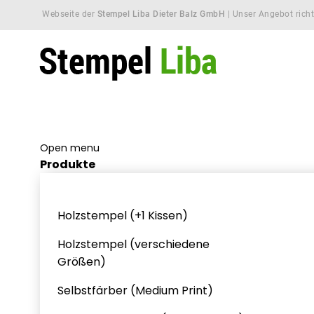
Webseite der
Stempel Liba Dieter Balz GmbH
| Unser Angebot richt
Open menu
Produkte
Holzstempel (+1 Kissen)
Holzstempel (verschiedene
Größen)
Selbstfärber (Medium Print)