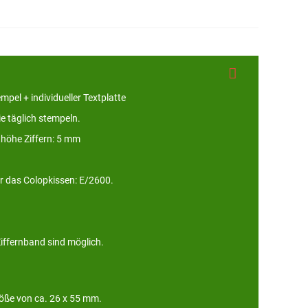
pel + individueller Textplatte
ie täglich stempeln.
fthöhe Ziffern: 5 mm
ür das Colopkissen: E/2600.
ffernband sind möglich.
röße von ca. 26 x 55 mm.