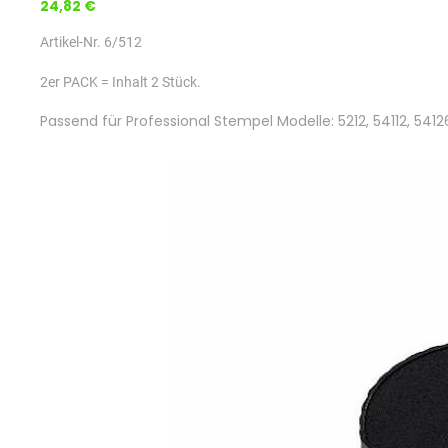
24,82 €
Artikel-Nr. 6/512
2er PACK = Inhalt 2 Stück.
Passend für Professional Stempel Modelle: 5212, 54112, 5412