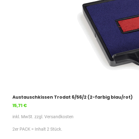
Austauschkissen Trodat 6/56/2 (2-farbig blau/rot)
15,71 €
inkl. MwSt. zzgl. Versandkosten
2er PACK = Inhalt 2 Stück.