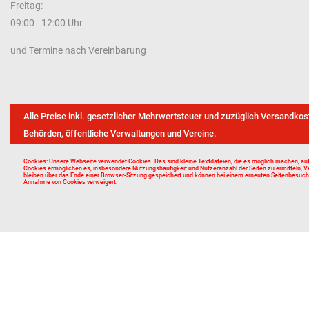
Freitag:
09:00 - 12:00 Uhr
und Termine nach Vereinbarung
Alle Preise inkl. gesetzlicher Mehrwertsteuer und zuzüglich Versandkos
Behörden, öffentliche Verwaltungen und Vereine.
Cookies: Unsere Webseite verwendet Cookies. Das sind kleine Textdateien, die es möglich machen, auf
Cookies ermöglichen es, insbesondere Nutzungshäufigkeit und Nutzeranzahl der Seiten zu ermitteln, V
bleiben über das Ende einer Browser-Sitzung gespeichert und können bei einem erneuten Seitenbesuch w
Annahme von Cookies verweigert.