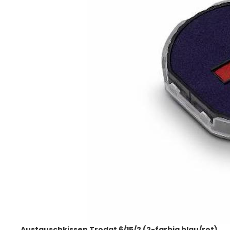
Austauschkissen Trodat 6/15/2 (2-farbig blau/rot)