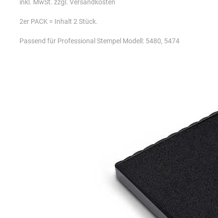
inkl. MwSt. zzgl. Versandkosten
2er PACK = Inhalt 2 Stück.
Passend für Professional Stempel Modell: 5480, 5474