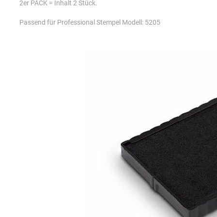
2er PACK = Inhalt 2 Stück.
Passend für Professional Stempel Modell: 5205