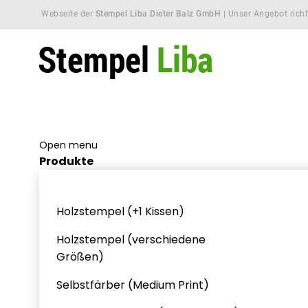
Webseite der
Stempel Liba Dieter Balz GmbH
| Unser Angebot richt
Open menu
Produkte
Holzstempel (+1 Kissen)
Holzstempel (verschiedene
Größen)
Selbstfärber (Medium Print)