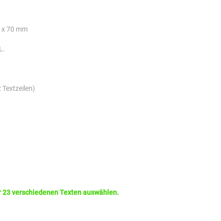
8 x 70 mm
L.
 Textzeilen)
r 23 verschiedenen Texten auswählen.