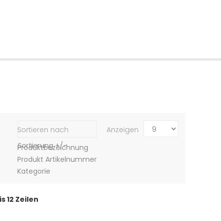
Sortieren nach
Anzeigen
Sortierung +/-
Produktbezeichnung
Produkt Artikelnummer
Kategorie
s 12 Zeilen